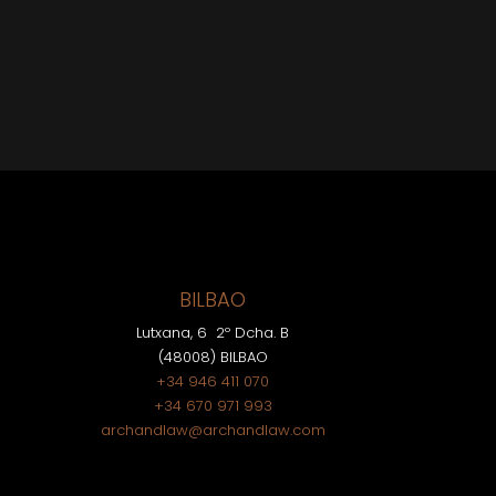
BILBAO
Lutxana, 6 2º Dcha. B
(48008) BILBAO
+34 946 411 070
+34 670 971 993
archandlaw@archandlaw.com