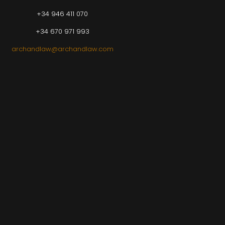
+34 946 411 070
+34 670 971 993
archandlaw@archandlaw.com