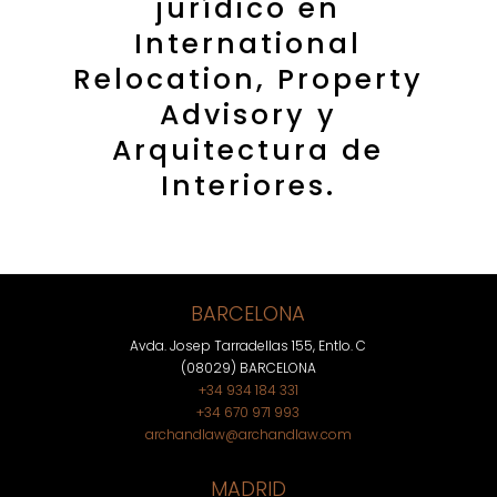
jurídico en
International
Relocation, Property
Advisory y
Arquitectura de
Interiores.
BARCELONA
Avda. Josep Tarradellas 155, Entlo. C
(08029) BARCELONA
+34 934 184 331
+34 670 971 993
archandlaw@archandlaw.com
MADRID