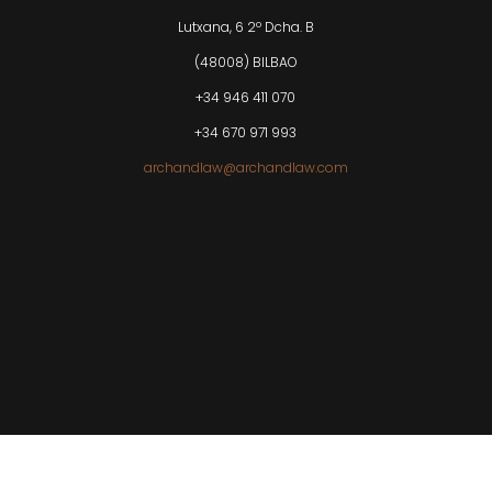
Lutxana, 6 2º Dcha. B
(48008) BILBAO
+34 946 411 070
+34 670 971 993
archandlaw@archandlaw.com