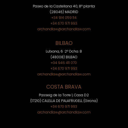
Paseo de la Castellana 40, 8º planta
(28046) MADRID
+34 914 059 114
+34 670 971 993
archandlaw@archandlaw.com
BILBAO
Lutxana, 6 2º Dcha. B
(48008) BILBAO
+34 946 411 070
+34 670 971 993
archandlaw@archandlaw.com
COSTA BRAVA
Passeig de la Torre 1, Casa D2
(17210) CALELLA DE PALAFRUGELL (Girona)
+34 670 971 993
archandlaw@archandlaw.com