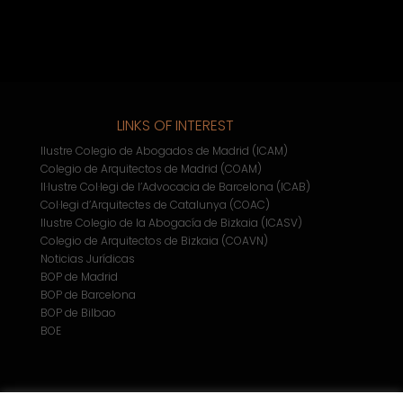
LINKS OF INTEREST
Ilustre Colegio de Abogados de Madrid (ICAM)
Colegio de Arquitectos de Madrid (COAM)
Il·lustre Col·legi de l’Advocacia de Barcelona (ICAB)
Col·legi d’Arquitectes de Catalunya (COAC)
Ilustre Colegio de la Abogacía de Bizkaia (ICASV)
Colegio de Arquitectos de Bizkaia (COAVN)
Noticias Jurídicas
BOP de Madrid
BOP de Barcelona
BOP de Bilbao
BOE