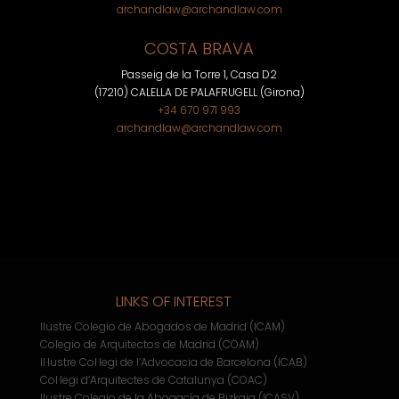
archandlaw@archandlaw.com
COSTA BRAVA
Passeig de la Torre 1, Casa D2
(17210) CALELLA DE PALAFRUGELL (Girona)
+34 670 971 993
archandlaw@archandlaw.com
LINKS OF INTEREST
Ilustre Colegio de Abogados de Madrid (ICAM)
Colegio de Arquitectos de Madrid (COAM)
Il·lustre Col·legi de l’Advocacia de Barcelona (ICAB)
Col·legi d’Arquitectes de Catalunya (COAC)
Ilustre Colegio de la Abogacía de Bizkaia (ICASV)