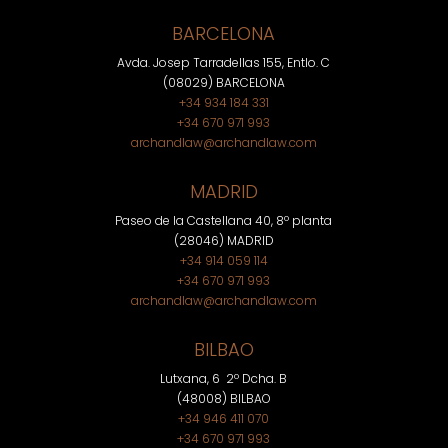
BARCELONA
Avda. Josep Tarradellas 155, Entlo. C
(08029) BARCELONA
+34 934 184 331
+34 670 971 993
archandlaw@archandlaw.com
MADRID
Paseo de la Castellana 40, 8º planta
(28046) MADRID
+34 914 059 114
+34 670 971 993
archandlaw@archandlaw.com
BILBAO
Lutxana, 6 2º Dcha. B
(48008) BILBAO
+34 946 411 070
+34 670 971 993