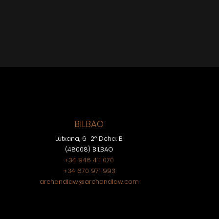
BILBAO
Lutxana, 6 2º Dcha. B
(48008) BILBAO
+34 946 411 070
+34 670 971 993
archandlaw@archandlaw.com