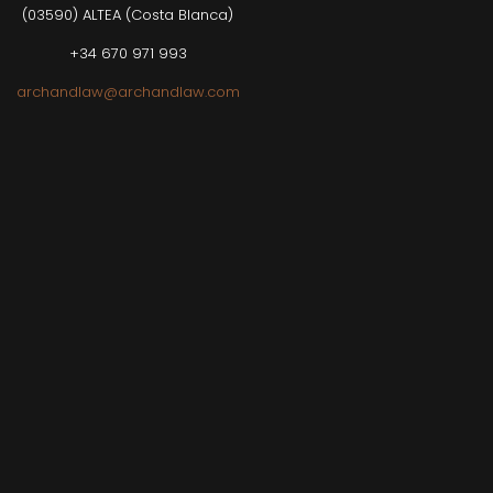
(03590) ALTEA (Costa Blanca)
+34 670 971 993
archandlaw@archandlaw.com