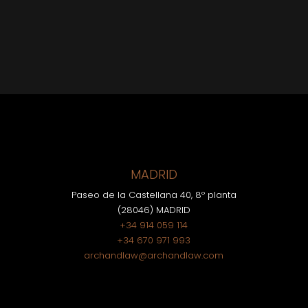
MADRID
Paseo de la Castellana 40, 8º planta
(28046) MADRID
+34 914 059 114
+34 670 971 993
archandlaw@archandlaw.com