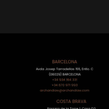
BARCELONA
Avda. Josep Tarradellas 155, Entlo. C
(08029) BARCELONA
+34 934 184 331
+34 670 971 993
archandlaw@archandlaw.com
COSTA BRAVA
Passeig de la Torre 1, Casa D2